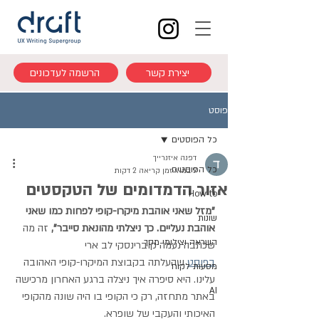
יצירת קשר
הרשמה לעדכונים
פוסט
כל הפוסטים
דפנה איזנרייך
כל הפוסטים
9 במאי
זמן קריאה 2 דקות
אזור הדמדומים של הטקסטים
How to
"מזל שאני אוהבת מיקרו-קופי לפחות כמו שאני 
שונות
אוהבת נעליים. כך ניצלתי מהונאת סייבר", 
זה מה 
השראה וצילומי מסך
שכתבה נעמה קוברינסקי לב ארי 
בפוסט
 שהעלתה בקבוצת המיקרו-קופי האהובה 
מסעות לקוח
עלינו. היא סיפרה איך ניצלה ברגע האחרון מרכישה 
AI
באתר מתחזה, רק כי הקופי בו היה שונה מהקופי 
האיכותי והעקבי של שופרא.