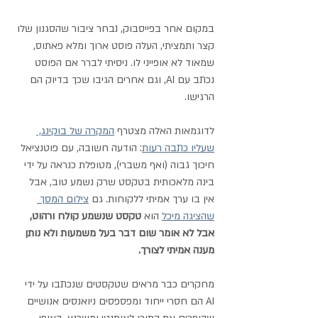
במקום אחר בפייסבוק, נבחר ציבור שהסגנון שלו 
קצר ותמציתי, העלה פוסט ארוך ומלא פאתוס, 
שמאוד לא אופייני לו. ניסיתי לברר אם הפוסט 
נכתב עם AI, וגם אחרים הגיבו שכך בדיוק הם 
הרגישו.  
לדוגמאות האלה מצטרף 
המקרה של בוקינג, 
שעליו כתבה רעות
: הודעה חשובה, עם פוטנציאל 
חיכוך גבוה (ואף משברי), מטופלת כנראה על ידי 
בינה מלאכותית בטקסט שרק נשמע טוב, אבל 
אין בו ערך אמיתי ללקוחות. גם 
צילום המסך 
שהציגה מיכל
 הוא 
טקסט שנשמע קולח ורהוט, 
אבל לא אומר שום דבר בעל משמעות ולא נותן 
מענה אמיתי לצורך.
מחקרים כבר מראים שטקסטים שנכתבו על ידי 
AI הם חסרי ייחוד ומפספסים ניואנסים אנושיים 