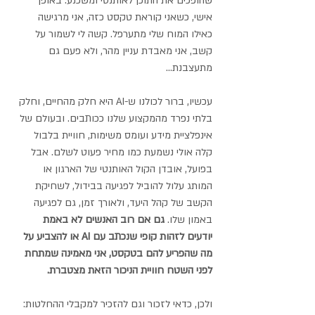
שהופכים את התוכן לאותנטי ומשכנע. באופן 
אישי, כשאני קוראת טקסט כזה, אני מרגישה 
כאילו המוח שלי מתערפל. קשה לי לשמור על 
קשב, אני מאבדת עניין מהר, ולא פעם גם 
מתעצבנת... 
עכשיו, ברור לכולנו ש-AI היא חלק מהחיים, וחלק 
בלתי נפרד מהמקצוע שלנו ככותבים. ובעולם של 
אינפלציית מידע ועומס משימות, חוויית בלבול 
קלה אולי נשמעת כמו מחיר פעוט לשלם. אבל 
בפועל, אובדן הקול האותנטי של הארגון או 
המותג עלול להוביל לפגיעה בבידול, לשחיקת 
הקשב של קהל היעד, ולאורך זמן, גם לפגיעה 
באמון שלו. 
גם אם רוב האנשים לא באמת 
יודעים לזהות קופי שנכתב עם AI או להצביע על 
מה שהפריע להם בטקסט, אני מאמינה שמתחת 
לפני השטח חוויית הניכור הזאת מצטברת. 
ולכן, כדאי לזכור וגם להזכיר למקבלי ההחלטות: 