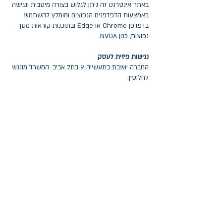
באתר אינטרנט זה ניתן לגלוש בצורה מיטבית ונגישה
באמצעות הדפדפנים הנפוצים ומומלץ להשתמש
בדפדפן Chrome או Edge ובתוכנות קוראות מסך
נפוצות, כגון NVDA.
נגישות פיזית לעסק
החברה יושבת בתעשייה 9 בתל אביב. המשרד מונגש
לחלוטין.
דרכי פנייה לבקשות, תקלות נגישות והצעות לשיפור:
אם מצאתם באתר האינטרנט בעיה בנושא הנגישות
או שאתם זקוקים לעזרה, אתם מוזמנים לפנות אלינו
דרך מנכ"לית החברה, האחראית גם לנגישות:
כנרת יפרח
054-7675589
kinneret@drafttt.co.il