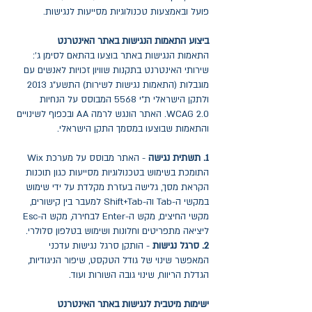
פועל ובאמצעות טכנולוגיות מסייעות לנגישות.
ביצוע התאמות הנגישות באתר האינטרנט
התאמות הנגישות באתר בוצעו בהתאם לסימן ג':
שירותי האינטרנט בתקנות שוויון זכויות לאנשים עם
מוגבלות (התאמות נגישות לשירות) התשע"ג 2013
ולתקן הישראלי ת"י 5568 המבוסס על הנחיות
WCAG 2.0. האתר הונגש לרמה AA ובכפוף לשינויים
והתאמות שבוצעו במסמך התקן הישראלי.
1. תשתית נגישה
- האתר מבוסס על מערכת Wix
התומכת בשימוש בטכנולוגיות מסייעות כגון תוכנות
הקראת מסך, גלישה בעזרת מקלדת על ידי שימוש
במקשי ה-Tab וה-Shift+Tab למעבר בין קישורים,
מקשי החיצים, מקש ה-Enter לבחירה, מקש ה-Esc
ליציאה מתפריטים וחלונות ושימוש בטלפון סלולרי.
2. סרגל נגישות
- הותקן סרגל נגישות עדכני
המאפשר שינוי של גודל הטקסט, שיפור הניגודיות,
הגדלת הריווח, שינוי גובה השורות ועוד.
ישימות מיטבית לנגישות באתר האינטרנט