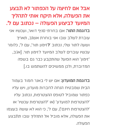
אבל אם לחיצה על הכפתור לא תבצע 
את הפעולה, אלא תיקח אותי לתהליך 
המיועד לביצוע הפעולה – נכתוב עם ל'.
בדוגמת התור:
 אם בחרתי סניף דואר, ועכשיו אני 
עוברת לשלב שבו אני בוחרת אשנב, תאריך 
ושעה לתור שלי, נכתוב '
ל
זימון תור', עם ל', כלומר 
עכשיו עוברים לשלב המיועד לזימון תור. [אגב, 
'זימון' הוא הפועל שהתקבע כבר גם בשפה 
המדוברת, ולכן ממשיכים להשתמש בו.]
בדוגמת המועדון:
אם יש לי באנר חמוד בעמוד 
הבית שמבטיח הנחה לחברות מועדון, ויש עליו 
כפתור שמוביל לטופס ההצטרפות, נכתוב עליו 
'להצטרפות למועדון' (או 'להצטרפות עכשיו' או 
'להצטרפות חינם'), עם ל', כי הוא לא עושה בעצמו 
את הפעולה, אלא מוביל אל התהליך שבו תתבצע 
הפעולה.