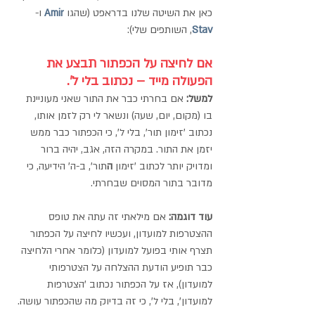
כאן את השיטה שלנו בדראפט (שהגו
Amir
 ו-
Stav
, השותפים שלי):
אם לחיצה על הכפתור תבצע את 
הפעולה מייד – נכתוב בלי ל'.
למשל:
אם בחרתי כבר את התור שאני מעוניינת 
בו (מקום, יום, שעה) ונשאר לי רק לזמן אותו, 
נכתוב 'זימון תור', בלי ל', כי הכפתור כבר ממש 
יזמן את התור. במקרה הזה, אגב, יהיה ברור 
ומדויק יותר לכתוב 'זימון 
ה
תור', ב-ה' הידיעה, כי 
מדובר בתור המסוים שבחרתי.
עוד דוגמה:
 אם מילאתי זה עתה את טופס 
ההצטרפות למועדון, ועכשיו לחיצה על הכפתור 
תצרף אותי בפועל למועדון (כלומר אחרי הלחיצה 
כבר תופיע הודעת ההצלחה על הצטרפותי 
למועדון), אז על הכפתור נכתוב 'הצטרפות 
למועדון', בלי ל', כי זה בדיוק מה שהכפתור עושה.