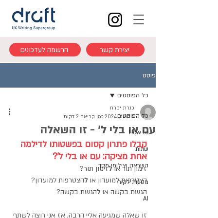
יצירת קשר
הרשמה לעדכונים
פוסט
כל הפוסטים
כנרת יפרח
כל הפוסטים
6 באוק׳ 2024
זמן קריאה 2 דקות
עם או בלי ל' - זו השאלה
How to
קבלו פתרון קסום בפשטותו לדילמה 
שונות
אחת מציקה: עם או בלי ל'?
השראה וצילומי מסך
זימון תור או
ל
זימון תור?
הצטרפות למועדון או
ל
הצטרפות למועדון?
מסעות לקוח
הגשת בקשה או
ל
הגשת בקשה?
AI
זו שאלה שמגיעה אליי הרבה, אז אני רוצה לשתף 