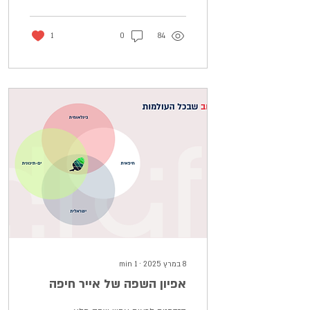
המסך צריך להבהיר את זה
מהשנייה הראשונה (כלומר
מהכותרת)
1
0
84
8 במרץ 2025
∙
1
min
אפיון השפה של אייר חיפה