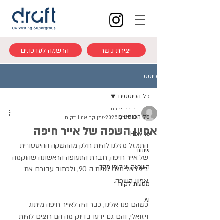
יצירת קשר
הרשמה לעדכונים
פוסט
כל הפוסטים
כנרת יפרח
כל הפוסטים
8 במרץ 2025
זמן קריאה 1 דקות
אפיון השפה של אייר חיפה
How to
התמזל מזלנו להיות חלק מההשקה ההיסטורית 
שונות
של אייר חיפה, חברת התעופה הראשונה שהוקמה 
השראה וצילומי מסך
בישראל מאז שנות ה-90, ולכתוב עבורם את 
אפיון השפה.
מסעות לקוח
AI
כשהם פנו אלינו, כבר היה לאייר חיפה מיתוג 
ויזואלי, והם גם ידעו בדיוק מה הם רוצים להיות 