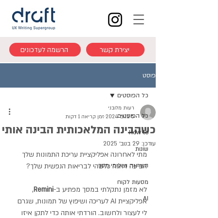
יצירת קשר
הרשמה לעדכונים
פוסט
כל הפוסטים
רעות מלובני
כל הפוסטים
5 בנוב׳ 2024
זמן קריאה 1 דקות
כשהבינה המלאכותית הבינה אותי
How to
עודכן:
29 בנוב׳ 2025
שונות
מתי לאחרונה אפליקציית עריכת התמונות שלך 
השראה וצילומי מסך
הביעה דאגה כלשהי לבריאות הנפשית שלך?
מסעות לקוח
לא מזמן נתקלתי במסך מפתיע ב-
Remini
, 
AI
אפליקציית AI לעריכה ושיפוץ של תמונות, שגרם 
לי לעצור ולחשוב. הורדתי אותה כדי לתקן איזו 