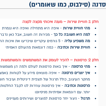
דנה (סילבוס, כמו שאומרים)
חלק 1: חוויית שירות – מענה איכותי מקצה לקצה
מהי חוויית שירות
 - איפה היא מתחילה ואיפה היא נגמרת
למה היא חשובה כל כך
 - מכירות זה חשוב, אבל כאן נדבר
מה משפיע עליה
 - 5 גורמים עיקריים שיכריעו את איכות החוויה לכאן או לכאן
חוויית שירות וכתיבה
 - כמה דוגמאות מהעולם האמיתי
חלק 2: פרסונות – להכיר לעומק את המשתמשים והמשתמשות
מהי פרסונה
 - איך באות פרסונות לעולם ולמה הן משמשות
איך יוצרים פרסונה
 – איפה מוצאים מידע על לקוחות באמצע
מחקר העיצוב, כולל תרגול של תצפית דיגיטלית ועיבוד חומ
פרסונות וכתיבה
 - איך פרסונות עוזרות לנו לקבל החלטות 
יותר. עם דוגמאות אמיתיות מניסיוננו
תרגול
 - ניצור יחד פרסונות למוצרים ושירותים מעניינים