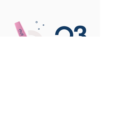
הפורמט
מה צפוי לנו
סדנה שמורכבת מלימוד, הדגמות
ותרגול רב על שיחות אמיתיות
מהצ'אט שלכם.
כמה זמן
יום (15:00-9:30). אפשר לחלק לשני
מפגשים, בתוספת תשלום.
כמה משתתפים